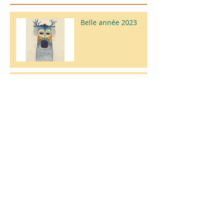
Belle année 2023
Tourne-Monde - Les
Acrobates
Création d'un livre-
Objet de A à Z avec
des enfants
Calendrier 2023 de
l'Encrage