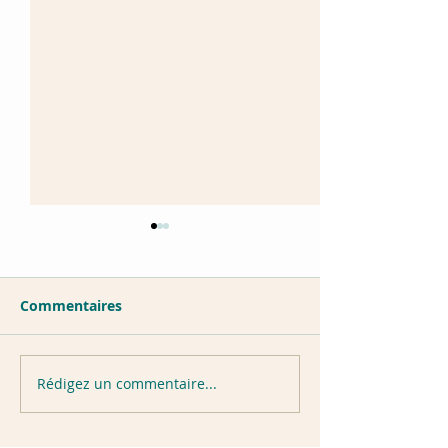
Commentaires
Portrait Dans Perluète
Rédigez un commentaire...
Mobiles pour C
Cube