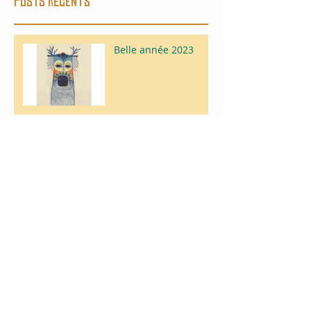
Posts récents
Belle année 2023
Tourne-Monde - Les
Acrobates
Création d'un livre-
Objet de A à Z avec
des enfants
Calendrier 2023 de