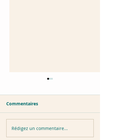
Commentaires
Portrait Dans Perluète
Rédigez un commentaire...
Mobiles pour C
Cube